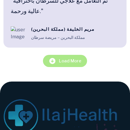
"تم التعامل مع علاجي للسرطان باحترافية
عالية ورحمة."
مريم الخليفة (مملكة البحرين)
مملكة البحرين – مريضة سرطان
Load More