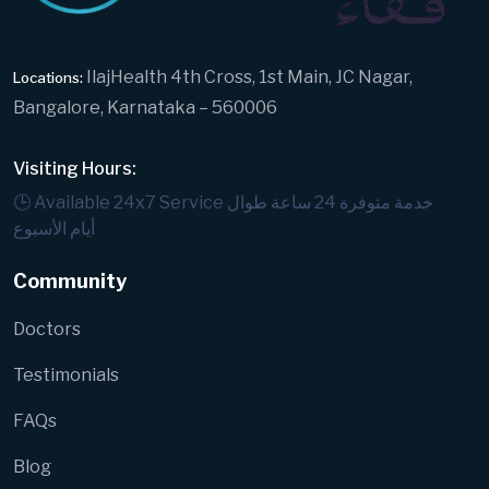
IlajHealth 4th Cross, 1st Main, JC Nagar,
Locations:
Bangalore, Karnataka – 560006
Visiting Hours:
خدمة متوفرة 24 ساعة طوال
🕒 Available 24x7 Service
أيام الأسبوع
Community
Doctors
Testimonials
FAQs
Blog